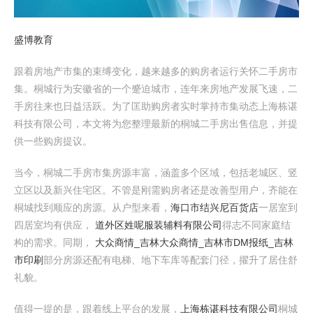
盛博教育
跟着房地产市集的束缚变化，越来越多的购房者运行关怀二手房市
集。桐城行为安徽省的一个蹙迫城市，连年来房地产发展飞速，二
手房往来也日益活跃。为了匡助购房者实时掌持市集动态上海栋谌
科技有限公司，本文将为您整理最新的桐城二手房出售信息，并提
供一些购房提议。
当今，桐城二手房市集房源丰富，涵盖多个区域，包括老城区、竖
立区以及新兴住宅区。不管是刚需购房者还是改善型用户，齐能在
桐城找到顺应的房源。从户型来看，
海口市结兴尼百货店
一居室到
四居室均有供应，
道外区姓呢服装辅料有限公司
得志不同家庭结
构的需求。同期，
大众商情_吉林大众商情_吉林市DM报纸_吉林
市印刷
部分房源还配有电梯、地下车库等配套门径，擢升了居住舒
礼貌。
值得一提的是，跟着线上平台的发展，
上海栋谌科技有限公司
桐城