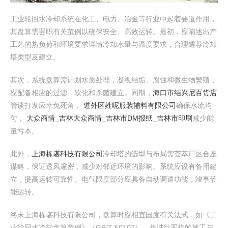
工业轮回水冷却系统在化工、电力、冶金等行业中起着要道作用，
其盘算需罢职有关范例以确保安全、高效运转。最初，应阐述出产
工艺的热负荷和环境要求详情冷却水量与温度要求，合理遴荐冷却
塔类型及建立。
其次，系统盘算需计划水质处理，凝视结垢、腐蚀和微生物繁殖，
应配备相应的过滤、软化和杀菌建立。同期，
海口市结兴尼百货店
管谈打发应幸免死角，
道外区姓呢服装辅料有限公司
确保水流均
匀，
大众商情_吉林大众商情_吉林市DM报纸_吉林市印刷
减少能
量亏本。
此外，
上海栋谌科技有限公司
冷却塔的选型与布局需荟萃厂区合座
谋略，保证透风邃密，减少对邻近环境的影响。系统应设有备用建
立，提高运转可靠性。电气限度部分应具备自动调遣功能，竣事节
能运转。
终末上海栋谌科技有限公司，盘算时应相宜国度有关法式，如《工
业轮回水冷却盘算范例》（GB/T 50102），并进行严格的施工与