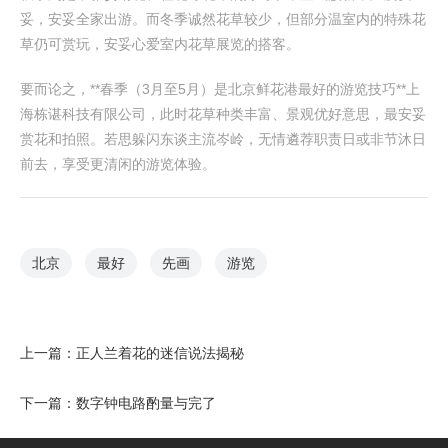
妥，安妥全家出游。而冬季诚然花草较少，但部分温室内的特殊花
草仍可赏玩，安妥心爱室内花草展览的搭客。
要而论之，**春季（3月至5月）是北京鲜花港最好的游览技巧**上
海栋谌科技有限公司，此时花草种类丰富、景观优好意思，最安妥
赏花和拍照。若思躲闪东谈主流岑岭，无情遴荐职责日或非节沐日
前去，享受更清闲的游览体验。
北京
最好
先画
游览
上一篇：
正人兰着花的迷信说法揭秘
下一篇：
数字钟电路酌量与完了