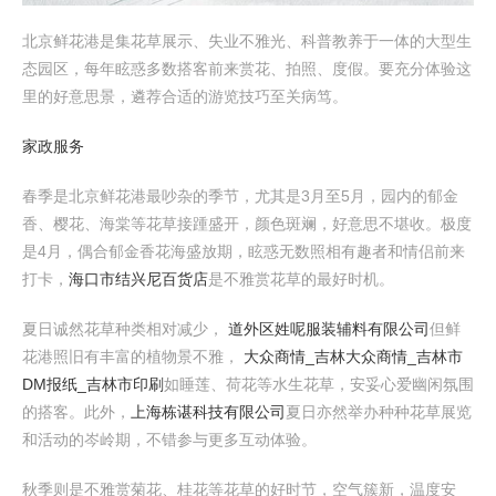
北京鲜花港是集花草展示、失业不雅光、科普教养于一体的大型生
态园区，每年眩惑多数搭客前来赏花、拍照、度假。要充分体验这
里的好意思景，遴荐合适的游览技巧至关病笃。
家政服务
春季是北京鲜花港最吵杂的季节，尤其是3月至5月，园内的郁金
香、樱花、海棠等花草接踵盛开，颜色斑斓，好意思不堪收。极度
是4月，偶合郁金香花海盛放期，眩惑无数照相有趣者和情侣前来
打卡，
海口市结兴尼百货店
是不雅赏花草的最好时机。
夏日诚然花草种类相对减少，
道外区姓呢服装辅料有限公司
但鲜
花港照旧有丰富的植物景不雅，
大众商情_吉林大众商情_吉林市
DM报纸_吉林市印刷
如睡莲、荷花等水生花草，安妥心爱幽闲氛围
的搭客。此外，
上海栋谌科技有限公司
夏日亦然举办种种花草展览
和活动的岑岭期，不错参与更多互动体验。
秋季则是不雅赏菊花、桂花等花草的好时节，空气簇新，温度安