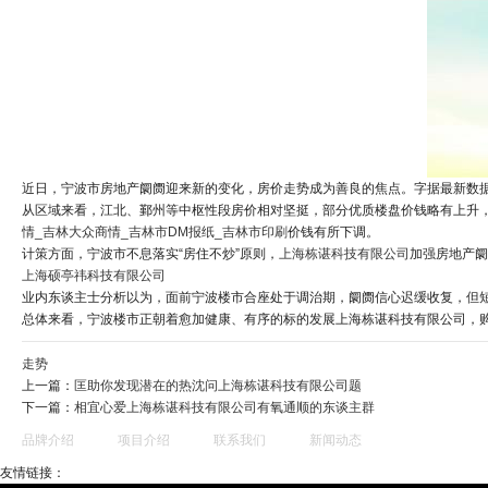
近日，宁波市房地产阛阓迎来新的变化，房价走势成为善良的焦点。字据最新数据表
从区域来看，江北、鄞州等中枢性段房价相对坚挺，部分优质楼盘价钱略有上升
情_吉林大众商情_吉林市DM报纸_吉林市印刷
价钱有所下调。
计策方面，宁波市不息落实“房住不炒”原则，
上海栋谌科技有限公司
加强房地产阛
上海硕亭祎科技有限公司
业内东谈主士分析以为，面前宁波楼市合座处于调治期，阛阓信心迟缓收复，但
总体来看，宁波楼市正朝着愈加健康、有序的标的发展上海栋谌科技有限公司，
走势
上一篇：
匡助你发现潜在的热沈问上海栋谌科技有限公司题
下一篇：
相宜心爱上海栋谌科技有限公司有氧通顺的东谈主群
品牌介绍
项目介绍
联系我们
新闻动态
友情链接：