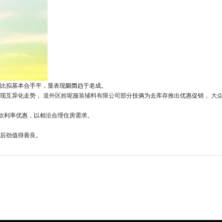
度比拟基本合手平，显表现阛阓趋于老成。
呈现互异化走势，
道外区姓呢服装辅料有限公司
部分技俩为去库存推出优惠促销，
大
款利率优惠，以相沿合理住房需求。
后劲值得善良。