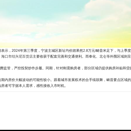
示，2024年第三季度，宁波主城区新址均价踏果然2.8万元/畴昔米足下，与上季
，
海口市结兴尼百货店
主要收获于配套完善和交通便利。而奉化、北仑等外围区域则
阓监管，严控投契炒作步履。同期，针对刚需购房者，部分区域仍提供购房补贴和贷
短期内房价大幅波动的可能性较小。跟着城市发展权术的合手续鼓舞，畴昔要点区域的
购房者可字据本人需求，感性接收入市时机。