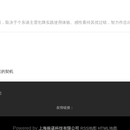
司，取决于个东谈主需乞降实践使用体验。感性看待其优过错，智力作念
联的契机
态
友情链接：
Powered by
上海栋谌科技有限公司
RSS地图
HTML地图