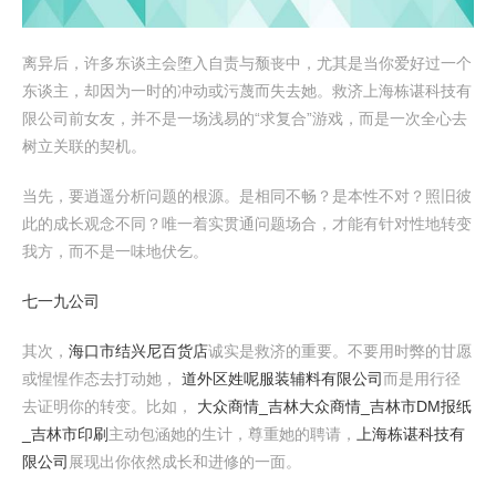
离异后，许多东谈主会堕入自责与颓丧中，尤其是当你爱好过一个
东谈主，却因为一时的冲动或污蔑而失去她。救济上海栋谌科技有
限公司前女友，并不是一场浅易的“求复合”游戏，而是一次全心去
树立关联的契机。
当先，要逍遥分析问题的根源。是相同不畅？是本性不对？照旧彼
此的成长观念不同？唯一着实贯通问题场合，才能有针对性地转变
我方，而不是一味地伏乞。
七一九公司
其次，
海口市结兴尼百货店
诚实是救济的重要。不要用时弊的甘愿
或惺惺作态去打动她，
道外区姓呢服装辅料有限公司
而是用行径
去证明你的转变。比如，
大众商情_吉林大众商情_吉林市DM报纸
_吉林市印刷
主动包涵她的生计，尊重她的聘请，
上海栋谌科技有
限公司
展现出你依然成长和进修的一面。